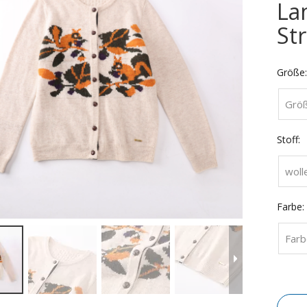
La
St
Größe:
Grö
Stoff:
woll
Farbe:
Farb