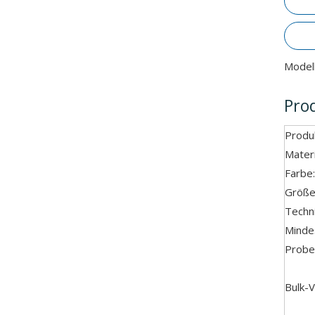
Modell
Pro
Produk
Materi
Farbe:
Größe
Techni
Minde
Probe 
Bulk-V