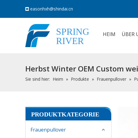
easonhxh@shindai.cn

SPRING
HEIM
ÜBER 
RIVER
Herbst Winter OEM Custom wei
Sie sind hier:
Heim
»
Produkte
»
Frauenpullover
»
Pu
PRODUKTKATEGORIE
Frauenpullover