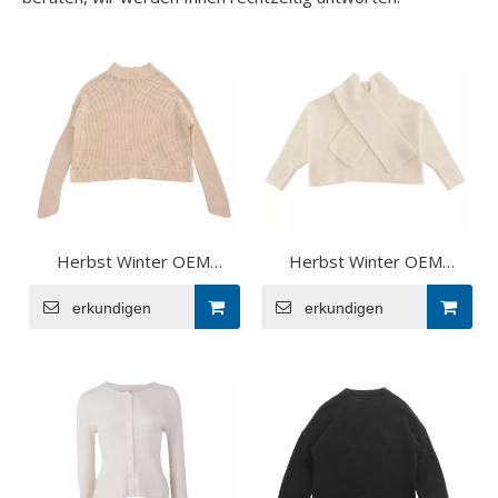
Herbst Winter OEM
Herbst Winter OEM
Factory Custom Langarm
Factory Custom Beige
O-Ausschnitt Baumwolle
erkundigen
erkundigen
Langarm
Damen Pullover
Rollkragenpullover Damen
Strickpullover
Pullover Top Strickpullover