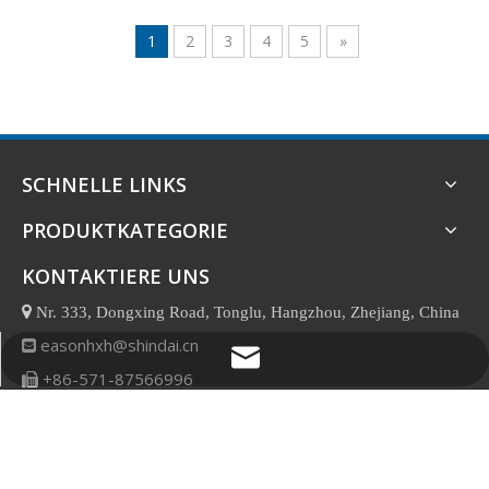
Unregelmäßiger Damen
1
2
3
4
5
»
Pullover Strickpullover
SCHNELLE LINKS
PRODUKTKATEGORIE
KONTAKTIERE UNS

Nr. 333, Dongxing Road, Tonglu, Hangzhou, Zhejiang, China
easonhxh@shindai.cn

easonhxh@shindai.cn
+86-571-87566996
