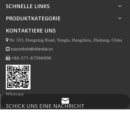
SCHNELLE LINKS
PRODUKTKATEGORIE
KONTAKTIERE UNS

Nr. 333, Dongxing Road, Tonglu, Hangzhou, Zhejiang, China
easonhxh@shindai.cn

+86-571-87566996

Whatsapp
easonhxh@shindai.cn
SCHICK UNS EINE NACHRICHT