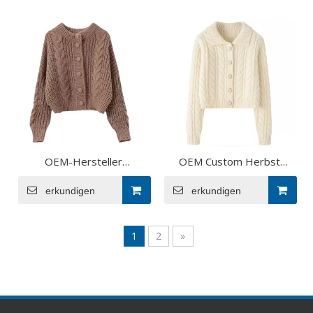
Strickjacke aus weicher
Regenbogen Strickpullover
Wolle für Damen
Mantel Tops Cardigan für
Damen
OEM-Hersteller
OEM Custom Herbst
benutzerdefinierte
Winter Damen 100 %
Frühling Herbst Designer
erkundigen
erkundigen
Kaschmir
Casual Damen
Kurzstrickpullover Mantel
Strickpullover Mantel Tops
Strickjacke für Damen
1
2
»
Cardigan für Frauen