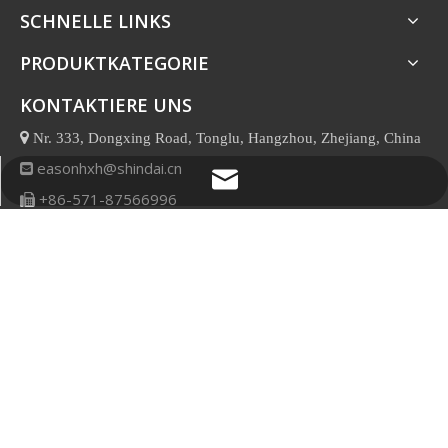
SCHNELLE LINKS
PRODUKTKATEGORIE
KONTAKTIERE UNS

Nr. 333, Dongxing Road, Tonglu, Hangzhou, Zhejiang, China
easonhxh@shindai.cn

easonhxh@shindai.cn
+86-571-87566996

Whatsapp
SCHICK UNS EINE NACHRICHT