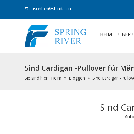
easonhxh@shindai.cn

SPRING
HEIM
ÜBER 
RIVER
Sind Cardigan -Pullover für Män
Sie sind hier:
Heim
»
Bloggen
»
Sind Cardigan -Pullov
Sind Car
Auto